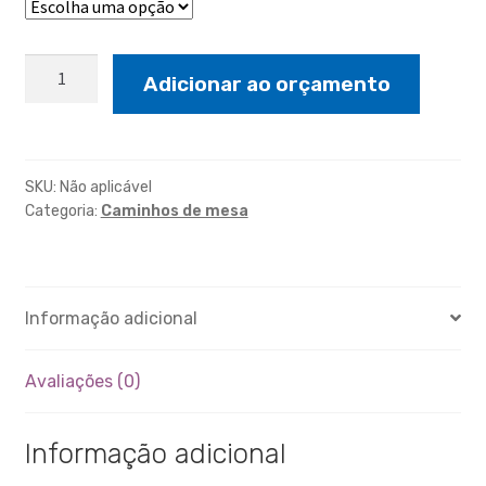
Caminho
Adicionar ao orçamento
de
juta
quantidade
SKU:
Não aplicável
Categoria:
Caminhos de mesa
Informação adicional
Avaliações (0)
Informação adicional