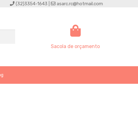
(32)3354-1643 |
asarc.rc@hotmail.com
Sacola de orçamento
og