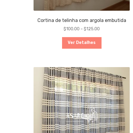
Cortina de telinha com argola embutida
$
100.00
–
$
125.00
Ver Detalhes