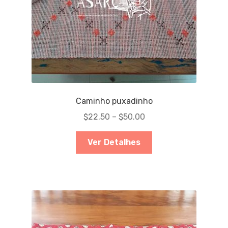
Caminho puxadinho
$
22.50
–
$
50.00
Ver Detalhes