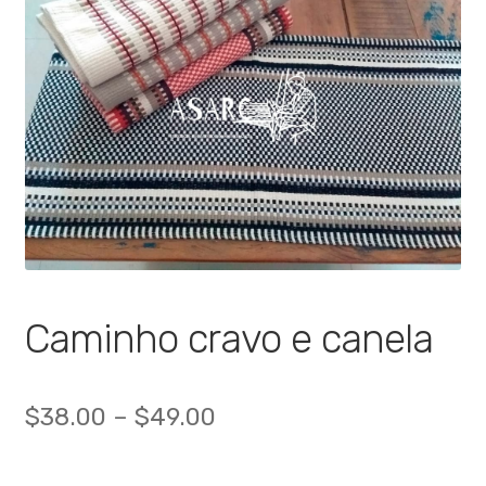
🔍
Caminho cravo e canela
$
38.00
–
$
49.00