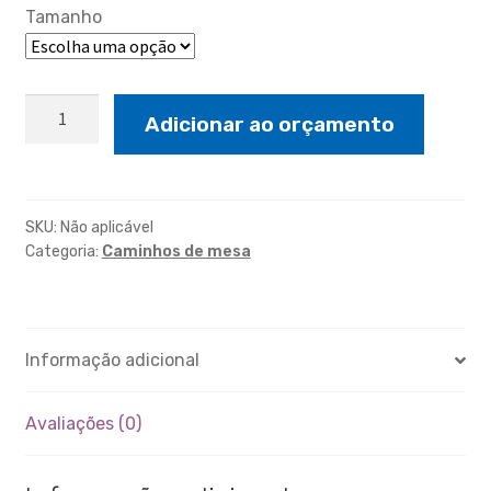
Tamanho
Caminho
Adicionar ao orçamento
cravo
e
canela
quantidade
SKU:
Não aplicável
Categoria:
Caminhos de mesa
Informação adicional
Avaliações (0)