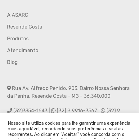
A ASARC
Resende Costa
Produtos
Atendimento
Blog
Rua Av. Alfredo Penido, 903, Bairro Nossa Senhora
da Penha, Resende Costa - MG - 36.340.000
(32)3354-1643 |
(32) 9 9916-3567 |
(32) 9
9988-2856
Nosso site utiliza cookies para lhe garantir uma experiência
mais agradável, recordando suas preferências e visitas
asarc.rc@hotmail.com
recorrentes. Ao clicar em "Aceitar" você concorda com o