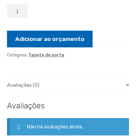
TAPETE
MULTI
CORES
EM
PAR
Adicionar ao orçamento
0,47X0,70
quantidade
Categoria:
Tapete de porta
Avaliações (0)
Avaliações
Não há avaliações ainda.