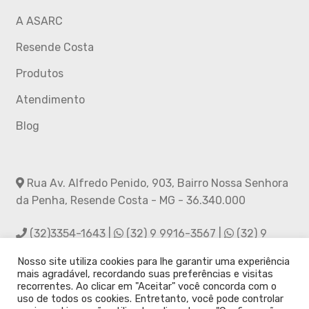
A ASARC
Resende Costa
Produtos
Atendimento
Blog
Rua Av. Alfredo Penido, 903, Bairro Nossa Senhora
da Penha, Resende Costa - MG - 36.340.000
(32)3354-1643 |
(32) 9 9916-3567 |
(32) 9
9988-2856
Nosso site utiliza cookies para lhe garantir uma experiência
mais agradável, recordando suas preferências e visitas
asarc.rc@hotmail.com
recorrentes. Ao clicar em "Aceitar" você concorda com o
uso de todos os cookies. Entretanto, você pode controlar