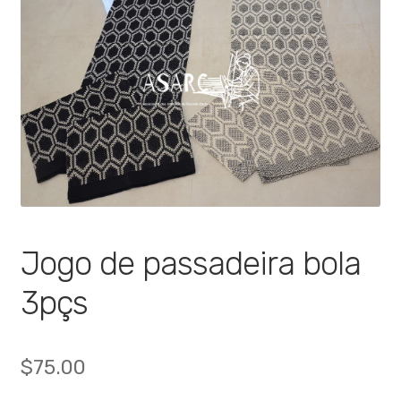
🔍
Jogo de passadeira bola
3pçs
$
75.00