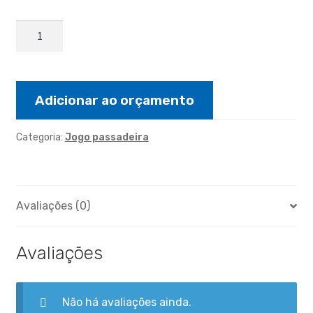
Jogo
de
passadeira
bola
3pçs
Adicionar ao orçamento
quantidade
Categoria:
Jogo passadeira
Avaliações (0)
Avaliações
Não há avaliações ainda.