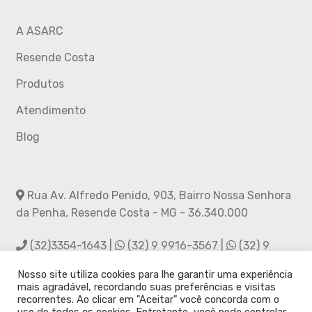
A ASARC
Resende Costa
Produtos
Atendimento
Blog
Rua Av. Alfredo Penido, 903, Bairro Nossa Senhora
da Penha, Resende Costa - MG - 36.340.000
(32)3354-1643 |
(32) 9 9916-3567 |
(32) 9
9988-2856
Nosso site utiliza cookies para lhe garantir uma experiência
mais agradável, recordando suas preferências e visitas
asarc.rc@hotmail.com
recorrentes. Ao clicar em "Aceitar" você concorda com o