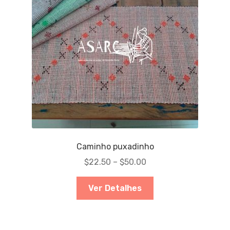
Caminho puxadinho
$
22.50
–
$
50.00
Ver Detalhes