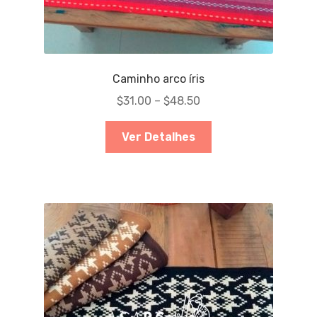
Caminho arco íris
$
31.00
–
$
48.50
Ver Detalhes