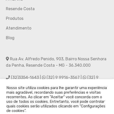
Resende Costa
Produtos
Atendimento
Blog
Rua Av. Alfredo Penido, 903, Bairro Nossa Senhora
da Penha, Resende Costa - MG - 36.340.000
(32)3354-1643 |
(32) 9 9916-3567 |
(32) 9
9988-2856
Nosso site utiliza cookies para lhe garantir uma experiência
mais agradável, recordando suas preferências e visitas
asarc.rc@hotmail.com
recorrentes. Ao clicar em "Aceitar" você concorda com o
uso de todos os cookies. Entretanto, você pode controlar
quais cookies serão utilizados clicando em "Configurações
Siga-nos no Instagram
de cookies".