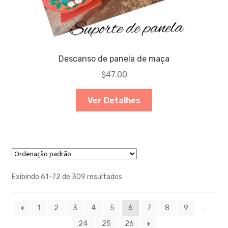
Descanso de panela de maça
$
47.00
Ver Detalhes
Exibindo 61–72 de 309 resultados
1
2
3
4
5
6
7
8
9
…
24
25
26