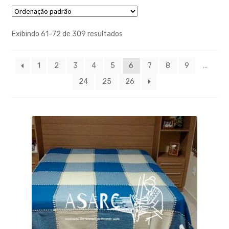
Exibindo 61–72 de 309 resultados
1
2
3
4
5
6
7
8
9
…
24
25
26