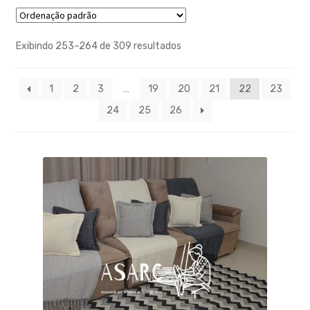
Exibindo 253–264 de 309 resultados
1
2
3
…
19
20
21
22
23
24
25
26