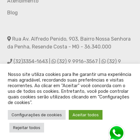
Atendimento
Blog
Rua Av. Alfredo Penido, 903, Bairro Nossa Senhora
da Penha, Resende Costa - MG - 36.340.000
(32)3354-1643 |
(32) 9 9916-3567 |
(32) 9
9988-2856
Nosso site utiliza cookies para lhe garantir uma experiência
mais agradável, recordando suas preferências e visitas
asarc.rc@hotmail.com
recorrentes. Ao clicar em "Aceitar" você concorda com o
uso de todos os cookies. Entretanto, você pode controlar
quais cookies serão utilizados clicando em "Configurações
Siga-nos no Instagram
de cookies".
Configurações de cookies
Aceitar todos
Rejeitar todos
© ASARC 2021
Pesquisar
P